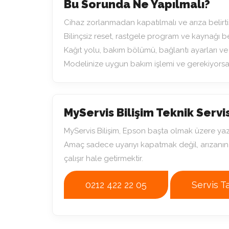
Bu Sorunda Ne Yapılmalı?
Cihaz zorlanmadan kapatılmalı ve arıza belirtis
Bilinçsiz reset, rastgele program ve kaynağı be
Kağıt yolu, bakım bölümü, bağlantı ayarları ve 
Modelinize uygun bakım işlemi ve gerekiyorsa 
MyServis Bilişim Teknik Servi
MyServis Bilişim, Epson başta olmak üzere yazı
Amaç sadece uyarıyı kapatmak değil, arızanın 
çalışır hale getirmektir.
0212 422 22 05
Servis T