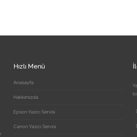
Hızlı Menü
İ
Anasayfa
Ya
bi
Hakkımızda
Epson Yazıcı Servisi
Canon Yazıcı Servisi
e