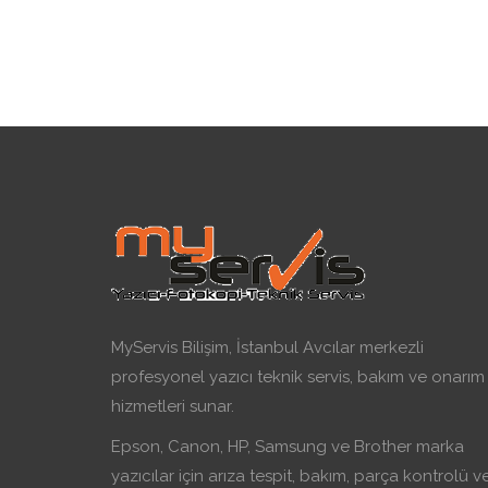
MyServis Bilişim, İstanbul Avcılar merkezli
profesyonel yazıcı teknik servis, bakım ve onarım
hizmetleri sunar.
Epson, Canon, HP, Samsung ve Brother marka
yazıcılar için arıza tespit, bakım, parça kontrolü v