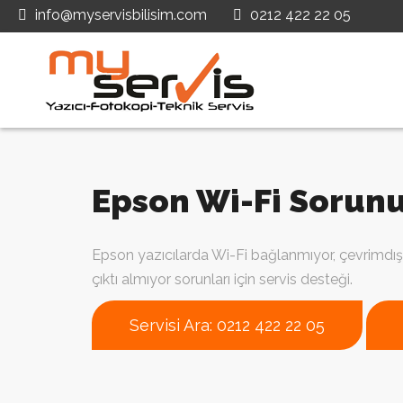
info@myservisbilisim.com
0212 422 22 05
Epson Wi-Fi Sorunu
Epson yazıcılarda Wi-Fi bağlanmıyor, çevrimdış
çıktı almıyor sorunları için servis desteği.
Servisi Ara: 0212 422 22 05