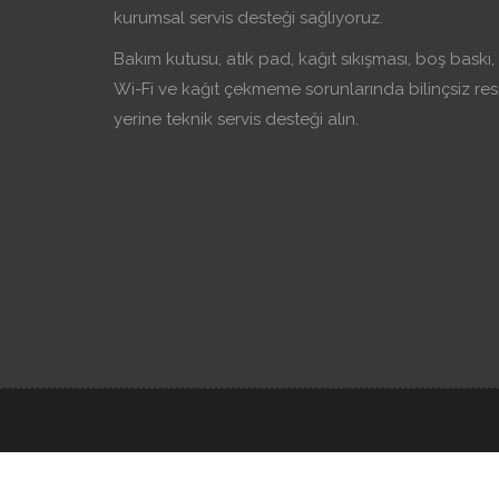
kurumsal servis desteği sağlıyoruz.
Bakım kutusu, atık pad, kağıt sıkışması, boş baskı,
Wi-Fi ve kağıt çekmeme sorunlarında bilinçsiz res
yerine teknik servis desteği alın.