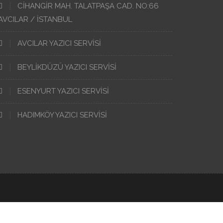
CIHANGIR MAH. TALATPAŞA CAD. NO:66
AVCILAR / İSTANBUL
AVCILAR YAZICI SERVISI
BEYLIKDÜZÜ YAZICI SERVISI
ESENYURT YAZICI SERVISI
HADIMKÖY YAZICI SERVISI
r