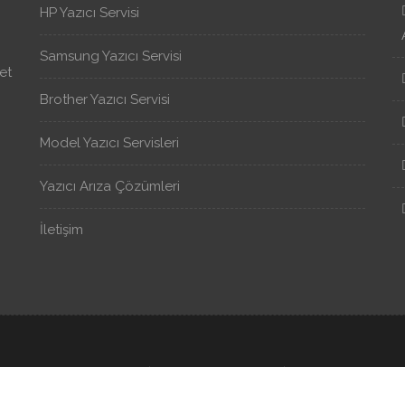
HP Yazıcı Servisi
Samsung Yazıcı Servisi
et
Brother Yazıcı Servisi
Model Yazıcı Servisleri
Yazıcı Arıza Çözümleri
İletişim
© 2026 MyServis Bilişim | Yazıcı Servis Merkezi | Tüm Hakları Saklıdı