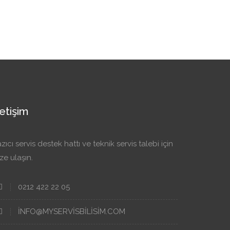
letişim
zıcı servis destek hattı ve teknik servis talebi için
ze ulaşın.
0212 422 22 05
INFO@MYSERVISBILISIM.COM