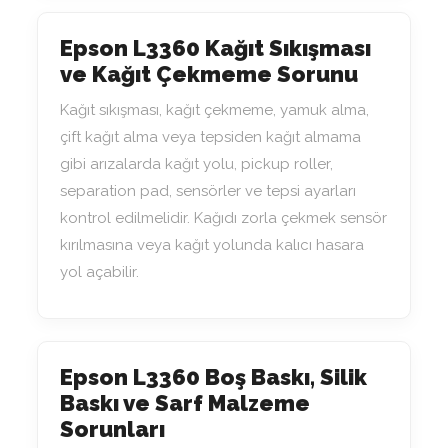
Epson L3360 Kağıt Sıkışması
ve Kağıt Çekmeme Sorunu
Kağıt sıkışması, kağıt çekmeme, yamuk alma,
çift kağıt alma veya tepsiden kağıt almama
gibi arızalarda kağıt yolu, pickup roller,
separation pad, sensörler ve tepsi ayarları
kontrol edilmelidir. Kağıdı zorla çekmek sensör
kırılmasına veya kağıt yolunda kalıcı hasara
yol açabilir.
Epson L3360 Boş Baskı, Silik
Baskı ve Sarf Malzeme
Sorunları