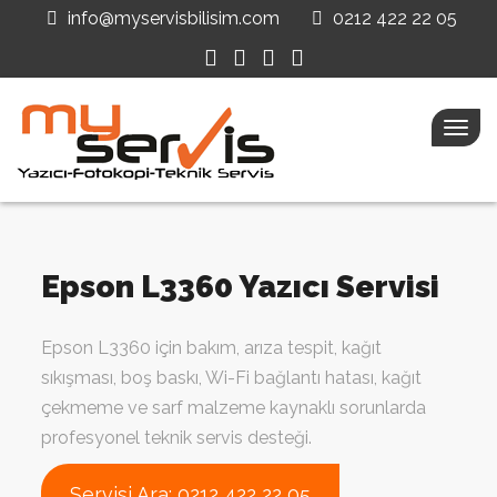
info@myservisbilisim.com
0212 422 22 05
Menü
Aç
Epson L3360 Yazıcı Servisi
Epson L3360 için bakım, arıza tespit, kağıt
sıkışması, boş baskı, Wi-Fi bağlantı hatası, kağıt
çekmeme ve sarf malzeme kaynaklı sorunlarda
profesyonel teknik servis desteği.
Servisi Ara: 0212 422 22 05