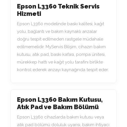
Epson L3360 Teknik Servis
Hizmeti
Epson L3360 modelinde baskı kalitesi, kağıt
yolu, bağlantı ve bakım kaynaklı arızalar
doğru tespit edilmeden rastgele müdahale
edilmemelidir. MyServis Bilişim, cihazın bakım
kutusu, atık pad, baskı kafası, pompa ünitesi,
mürekkep hattı ve kağıt yolu tarafını birlikte
kontrol ederek arızayı kaynağında tespit eder.
Epson L3360 Bakım Kutusu,
Atık Pad ve Bakım Bölümü
Epson L3360 cihazlarda bakım kutusu veya
atık pad bölümü doluluk uyarısı, bakım ihtiyacı